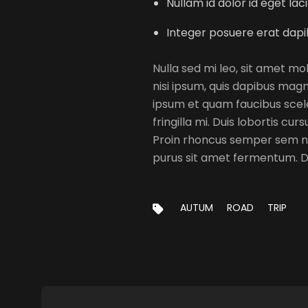
Nullam id dolor id eget lac
Integer posuere erat dapi
Nulla sed mi leo, sit amet mol
nisi ipsum, quis dapibus magn
ipsum et quam faucibus scele
fringilla mi. Duis lobortis cu
Proin rhoncus semper sem ne
purus sit amet fermentum. Do
TAGS:
AUTUM
ROAD
TRIP