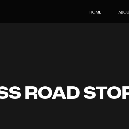
HOME
ABO
SS ROAD STO