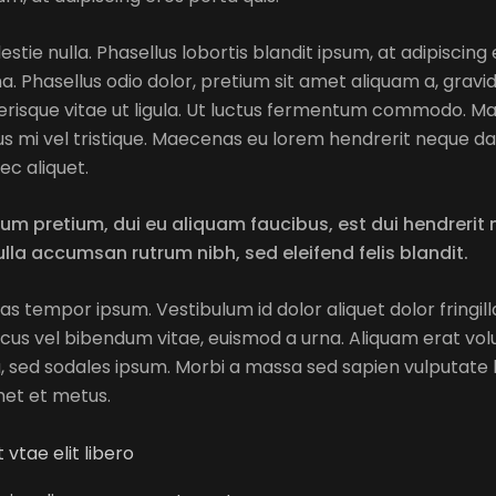
estie nulla. Phasellus lobortis blandit ipsum, at adipiscing 
a. Phasellus odio dolor, pretium sit amet aliquam a, gravi
risque vitae ut ligula. Ut luctus fermentum commodo. Maur
rsus mi vel tristique. Maecenas eu lorem hendrerit neque dap
c aliquet.
bulum pretium, dui eu aliquam faucibus, est dui hendrerit
ulla accumsan rutrum nibh, sed eleifend felis blandit.
tas tempor ipsum. Vestibulum id dolor aliquet dolor fringi
ncus vel bibendum vitae, euismod a urna. Aliquam erat vo
a, sed sodales ipsum. Morbi a massa sed sapien vulputate l
met et metus.
 vtae elit libero