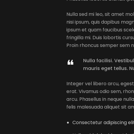
Nulla sed mi leo, sit amet mol
nisi ipsum, quis dapibus magn
ipsum et quam faucibus scele
fringilla mi. Duis lobortis cu
Proin rhoncus semper sem ne
Nulla facilisi. Vesti
mauris eget tellus. N
Integer vel libero arcu, eges
erat. Vivamus odio sem, rho
arcu. Phasellus in neque null
felis malesuada aliquet sit a
Consectetur adipiscing elit