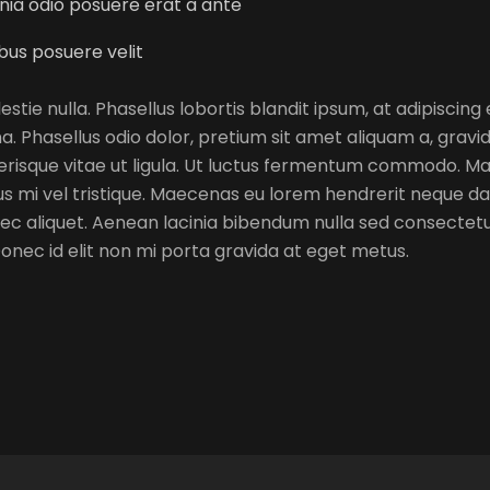
inia odio posuere erat a ante
bus posuere velit
estie nulla. Phasellus lobortis blandit ipsum, at adipiscing 
a. Phasellus odio dolor, pretium sit amet aliquam a, gravi
risque vitae ut ligula. Ut luctus fermentum commodo. Maur
rsus mi vel tristique. Maecenas eu lorem hendrerit neque dap
c aliquet. Aenean lacinia bibendum nulla sed consectetu
nec id elit non mi porta gravida at eget metus.