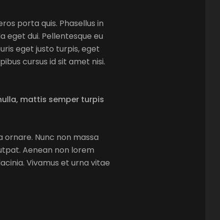
eros porta quis. Phasellus in
da eget dui. Pellentesque eu
is eget justo turpis, eget
ibus cursus id sit amet nisi.
 nulla, mattis semper turpis
lla ornare. Nunc non massa
lutpat. Aenean non lorem
acinia. Vivamus et urna vitae