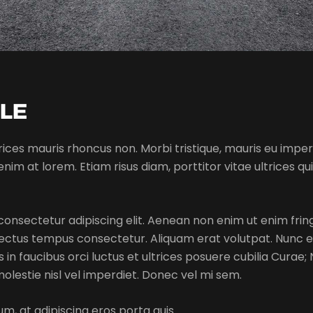
TLE
ultrices mauris rhoncus non. Morbi tristique, mauris eu imp
 enim at lorem. Etiam risus diam, porttitor vitae ultrices qu
onsectetur adipiscing elit. Aenean non enim ut enim fringil
ectus tempus consectetur. Aliquam erat volutpat. Nunc eu 
in faucibus orci luctus et ultrices posuere cubilia Curae; 
molestie nisl vel imperdiet. Donec vel mi sem.
um, at adipiscing eros porta quis.