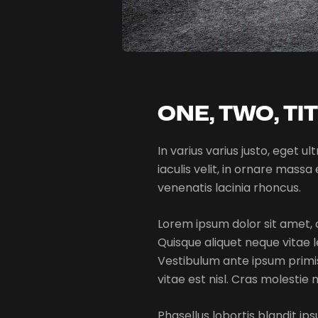
ONE, TWO, TI
In varius varius justo, eget 
iaculis velit, in ornare massa
venenatis lacinia rhoncus.
Lorem ipsum dolor sit amet, c
Quisque aliquet neque vitae l
Vestibulum ante ipsum primis 
vitae est nisl. Cras molestie 
Phasellus lobortis blandit ips